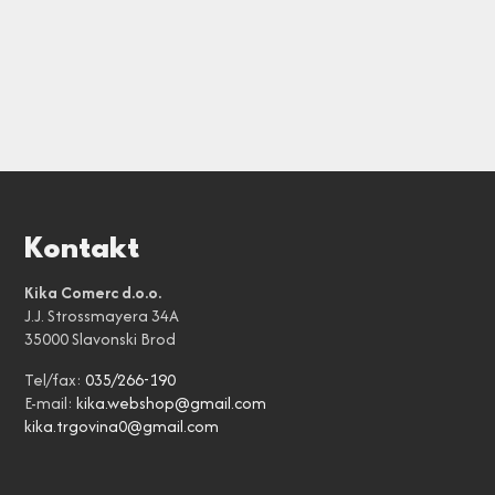
Kontakt
Kika Comerc d.o.o.
J.J. Strossmayera 34A
35000 Slavonski Brod
Tel/fax:
035/266-190
E-mail:
kika.webshop@gmail.com
kika.trgovina0@gmail.com