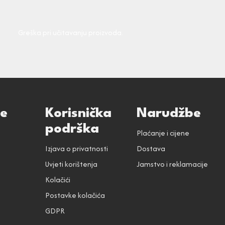
Greška pri učitavanju proizvoda.
ce
Korisnička
Narudžbe
podrška
Plaćanje i cijene
Izjava o privatnosti
Dostava
Uvjeti korištenja
Jamstvo i reklamacije
Kolačići
Postavke kolačića
GDPR