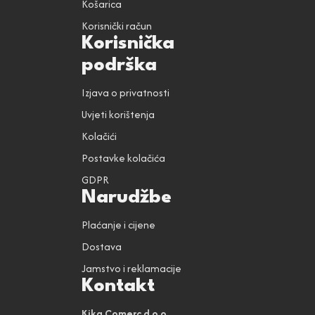
Košarica
Korisnički račun
Korisnička
podrška
Izjava o privatnosti
Uvjeti korištenja
Kolačići
Postavke kolačića
GDPR
Narudžbe
Plaćanje i cijene
Dostava
Jamstvo i reklamacije
Kontakt
Kika Comerc d.o.o.