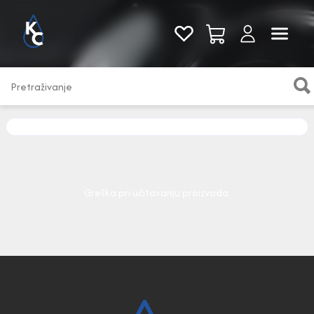
Pogledaj sve
Greška pri učitavanju proizvoda.