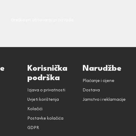
Greška pri učitavanju proizvoda.
ce
Korisnička
Narudžbe
podrška
Plaćanje i cijene
Izjava o privatnosti
Dostava
Uvjeti korištenja
Jamstvo i reklamacije
Kolačići
Postavke kolačića
GDPR