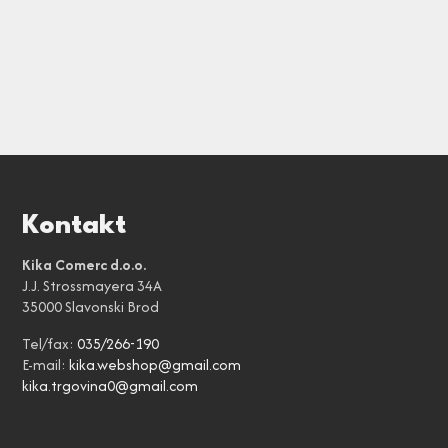
Kontakt
Kika Comerc d.o.o.
J.J. Strossmayera 34A
35000 Slavonski Brod
Tel/fax:
035/266-190
E-mail:
kika.webshop@gmail.com
kika.trgovina0@gmail.com