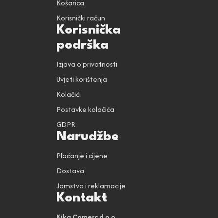
Košarica
Korisnički račun
Korisnička
podrška
Izjava o privatnosti
Uvjeti korištenja
Kolačići
Postavke kolačića
GDPR
Narudžbe
Plaćanje i cijene
Dostava
Jamstvo i reklamacije
Kontakt
Kika Comerc d.o.o.