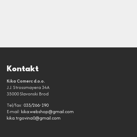
Kontakt
Kika Comerc d.o.o.
J.J. Strossmayera 34A
35000 Slavonski Brod
Tel/fax:
035/266-190
E-mail:
kika.webshop@gmail.com
kika.trgovina0@gmail.com