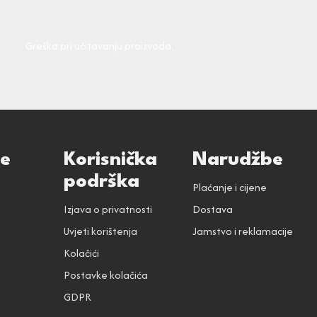
Greška pri učitavanju proizvoda.
ce
Korisnička
Narudžbe
podrška
Plaćanje i cijene
Izjava o privatnosti
Dostava
Uvjeti korištenja
Jamstvo i reklamacije
Kolačići
Postavke kolačića
GDPR