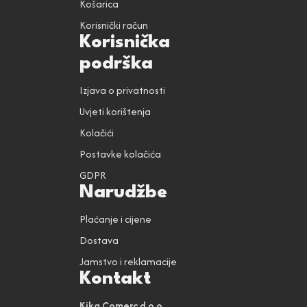
Košarica
Korisnički račun
Korisnička
podrška
Izjava o privatnosti
Uvjeti korištenja
Kolačići
Postavke kolačića
GDPR
Narudžbe
Plaćanje i cijene
Dostava
Jamstvo i reklamacije
Kontakt
Kika Comerc d.o.o.