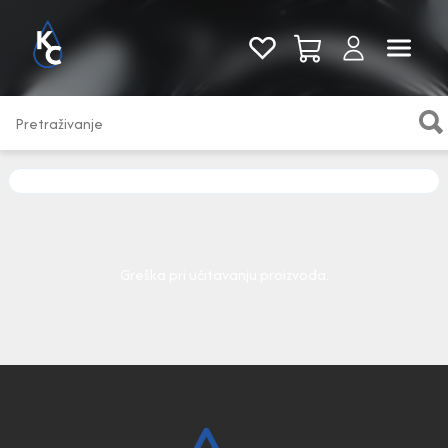
Pogledaj sve
Greška pri učitavanju proizvoda.