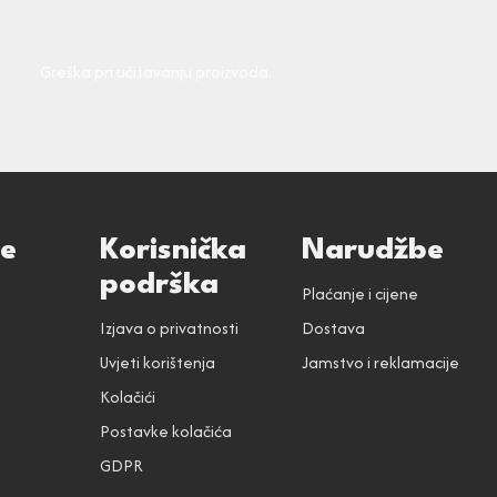
Greška pri učitavanju proizvoda.
ce
Korisnička
Narudžbe
podrška
Plaćanje i cijene
Izjava o privatnosti
Dostava
Uvjeti korištenja
Jamstvo i reklamacije
Kolačići
Postavke kolačića
GDPR