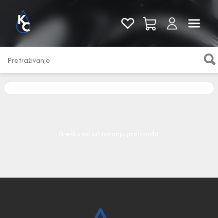
Pogledaj sve
Greška pri učitavanju proizvoda.