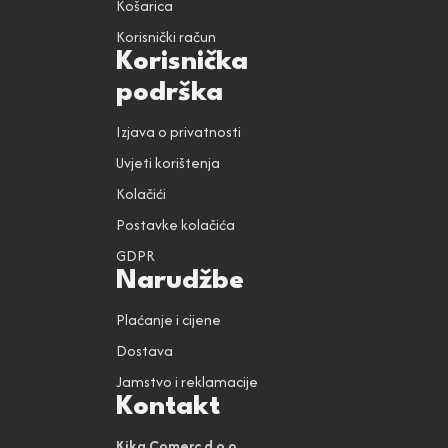
Košarica
Korisnički račun
Korisnička
podrška
Izjava o privatnosti
Uvjeti korištenja
Kolačići
Postavke kolačića
GDPR
Narudžbe
Plaćanje i cijene
Dostava
Jamstvo i reklamacije
Kontakt
Kika Comerc d.o.o.