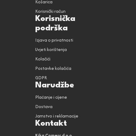
Košarica
Korisnički račun
Korisnička
podrška
Izjava o privatnosti
Uvjeti korištenja
Kolačići
Postavke kolačića
GDPR
Narudžbe
Plaćanje i cijene
Dostava
Jamstvo i reklamacije
Kontakt
Kika Comerc d.o.o.