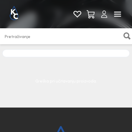
Pogledaj sve
Greška pri učitavanju proizvoda.