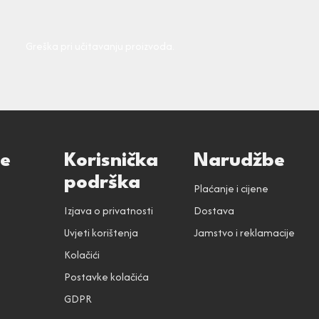
Greška pri učitavanju proizvoda.
ce
Korisnička
Narudžbe
podrška
Plaćanje i cijene
Izjava o privatnosti
Dostava
Uvjeti korištenja
Jamstvo i reklamacije
Kolačići
Postavke kolačića
GDPR