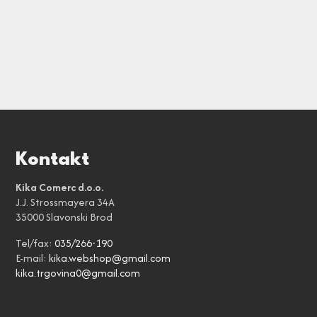
Kontakt
Kika Comerc d.o.o.
J.J. Strossmayera 34A
35000 Slavonski Brod
Tel/fax:
035/266-190
E-mail:
kika.webshop@gmail.com
kika.trgovina0@gmail.com