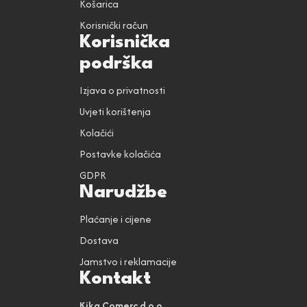
Košarica
Korisnički račun
Korisnička
podrška
Izjava o privatnosti
Uvjeti korištenja
Kolačići
Postavke kolačića
GDPR
Narudžbe
Plaćanje i cijene
Dostava
Jamstvo i reklamacije
Kontakt
Kika Comerc d.o.o.