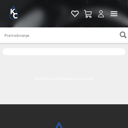
Pogledaj sve
Greška pri učitavanju proizvoda.