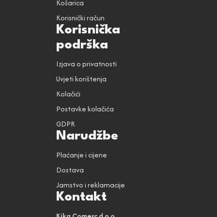
Košarica
Korisnički račun
Korisnička
podrška
Izjava o privatnosti
Uvjeti korištenja
Kolačići
Postavke kolačića
GDPR
Narudžbe
Plaćanje i cijene
Dostava
Jamstvo i reklamacije
Kontakt
Kika Comerc d.o.o.