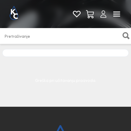
Pogledaj sve
Greška pri učitavanju proizvoda.