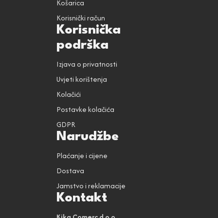
Košarica
Korisnički račun
Korisnička
podrška
Izjava o privatnosti
Uvjeti korištenja
Kolačići
Postavke kolačića
GDPR
Narudžbe
Plaćanje i cijene
Dostava
Jamstvo i reklamacije
Kontakt
Kika Comerc d.o.o.