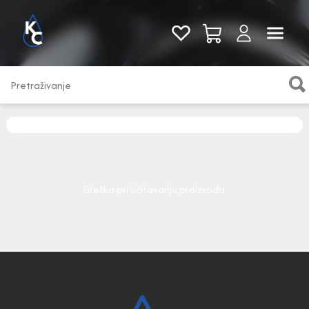
Pogledaj sve
Greška pri učitavanju proizvoda.