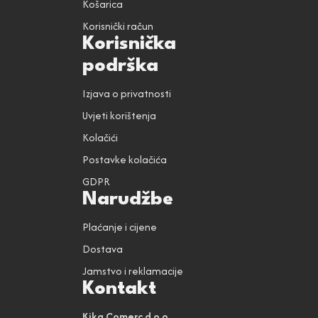
Košarica
Korisnički račun
Korisnička
podrška
Izjava o privatnosti
Uvjeti korištenja
Kolačići
Postavke kolačića
GDPR
Narudžbe
Plaćanje i cijene
Dostava
Jamstvo i reklamacije
Kontakt
Kika Comerc d.o.o.