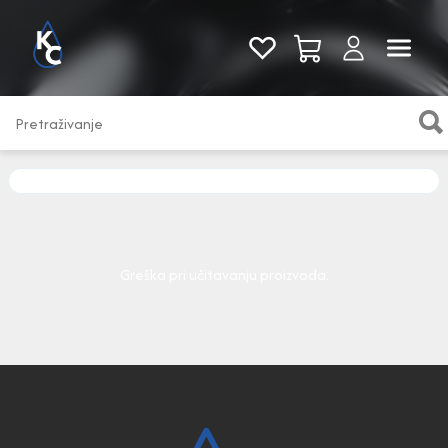
Pogledaj sve
Greška pri učitavanju proizvoda.