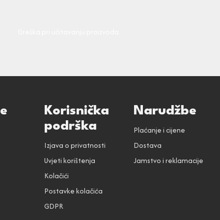
Greška pri učitavanju proizvoda.
ce
Korisnička
Narudžbe
podrška
Plaćanje i cijene
Izjava o privatnosti
Dostava
Uvjeti korištenja
Jamstvo i reklamacije
Kolačići
Postavke kolačića
GDPR