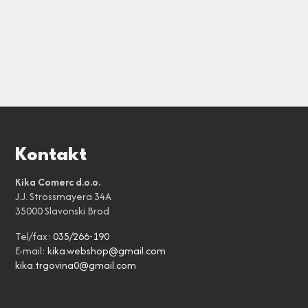
Kontakt
Kika Comerc d.o.o.
J.J. Strossmayera 34A
35000 Slavonski Brod
Tel/fax:
035/266-190
E-mail:
kika.webshop@gmail.com
kika.trgovina0@gmail.com