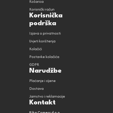
Košarica
Korisnički račun
Korisnička
podrška
Izjava o privatnosti
Uvjeti korištenja
Kolačići
Postavke kolačića
GDPR
Narudžbe
Plaćanje i cijene
Dostava
Jamstvo i reklamacije
Kontakt
Kika Comerc d.o.o.