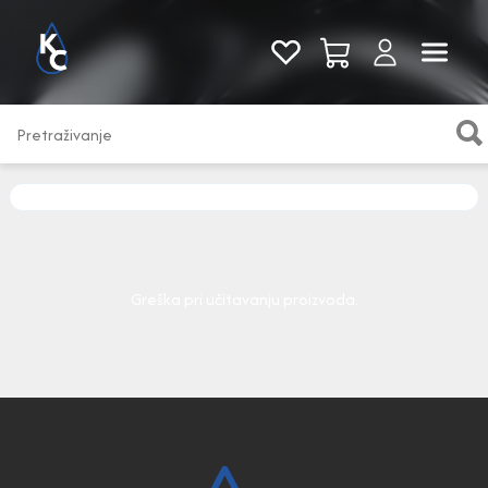
Pogledaj sve
Greška pri učitavanju proizvoda.