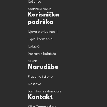
Košarica
Korisnički račun
Korisnička
podrška
Izjava o privatnosti
Uvjeti korištenja
Kolačići
Postavke kolačića
GDPR
Narudžbe
Plaćanje i cijene
Dostava
Jamstvo i reklamacije
Kontakt
Kika Comerc d.o.o.