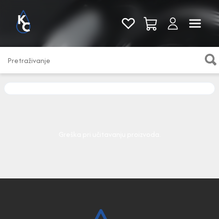
Pogledaj sve
Greška pri učitavanju proizvoda.