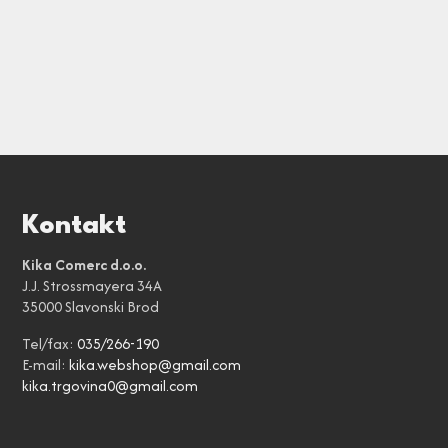
Kontakt
Kika Comerc d.o.o.
J.J. Strossmayera 34A
35000 Slavonski Brod
Tel/fax:
035/266-190
E-mail:
kika.webshop@gmail.com
kika.trgovina0@gmail.com