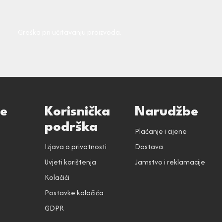
Greška pri učitavanju proizvoda.
ce
Korisnička
Narudžbe
podrška
Plaćanje i cijene
Izjava o privatnosti
Dostava
Uvjeti korištenja
Jamstvo i reklamacije
Kolačići
Postavke kolačića
GDPR