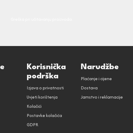
Greška pri učitavanju proizvoda.
ce
Korisnička
Narudžbe
podrška
Plaćanje i cijene
Izjava o privatnosti
Dostava
Uvjeti korištenja
Jamstvo i reklamacije
Kolačići
Postavke kolačića
GDPR