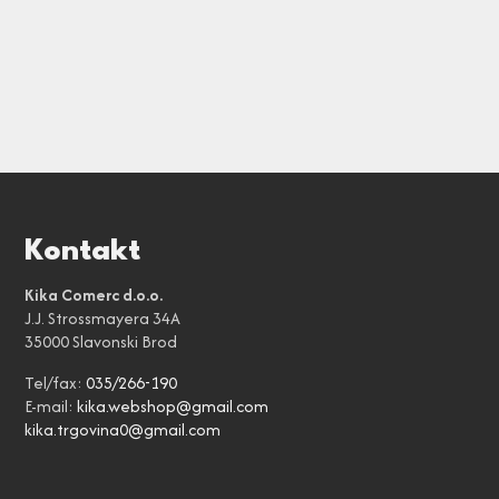
Kontakt
Kika Comerc d.o.o.
J.J. Strossmayera 34A
35000 Slavonski Brod
Tel/fax:
035/266-190
E-mail:
kika.webshop@gmail.com
kika.trgovina0@gmail.com