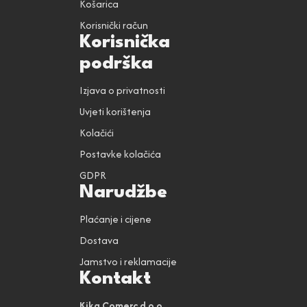
Košarica
Korisnički račun
Korisnička
podrška
Izjava o privatnosti
Uvjeti korištenja
Kolačići
Postavke kolačića
GDPR
Narudžbe
Plaćanje i cijene
Dostava
Jamstvo i reklamacije
Kontakt
Kika Comerc d.o.o.