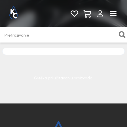
Pogledaj sve
Greška pri učitavanju proizvoda.