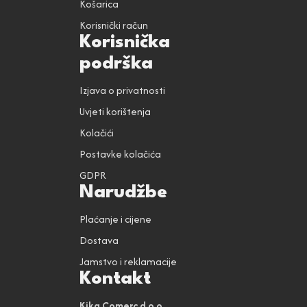
Košarica
Korisnički račun
Korisnička
podrška
Izjava o privatnosti
Uvjeti korištenja
Kolačići
Postavke kolačića
GDPR
Narudžbe
Plaćanje i cijene
Dostava
Jamstvo i reklamacije
Kontakt
Kika Comerc d.o.o.