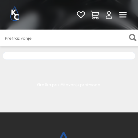
Pogledaj sve
Greška pri učitavanju proizvoda.