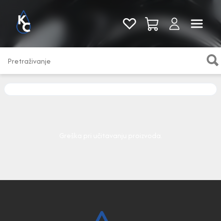
Pogledaj sve
Greška pri učitavanju proizvoda.