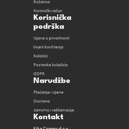
Košarica
Korisnički račun
Korisnička
podrška
Izjava o privatnosti
Uvjeti korištenja
Kolačići
Postavke kolačića
GDPR
Narudžbe
Plaćanje i cijene
Dostava
Jamstvo i reklamacije
Kontakt
Kika Comerc d.o.o.