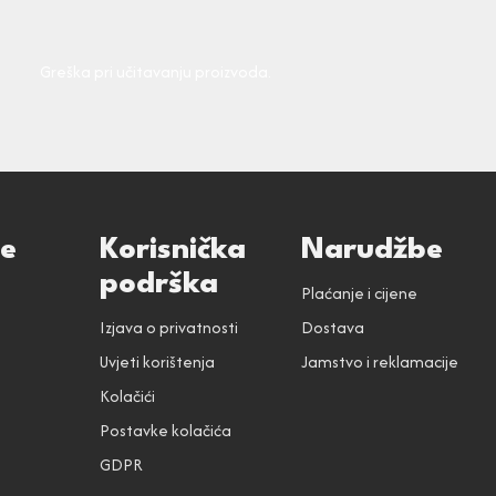
Greška pri učitavanju proizvoda.
ce
Korisnička
Narudžbe
podrška
Plaćanje i cijene
Izjava o privatnosti
Dostava
Uvjeti korištenja
Jamstvo i reklamacije
Kolačići
Postavke kolačića
GDPR