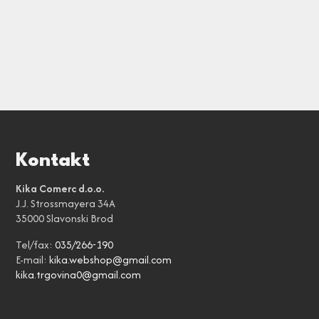
Kontakt
Kika Comerc d.o.o.
J.J. Strossmayera 34A
35000 Slavonski Brod
Tel/fax:
035/266-190
E-mail:
kika.webshop@gmail.com
kika.trgovina0@gmail.com