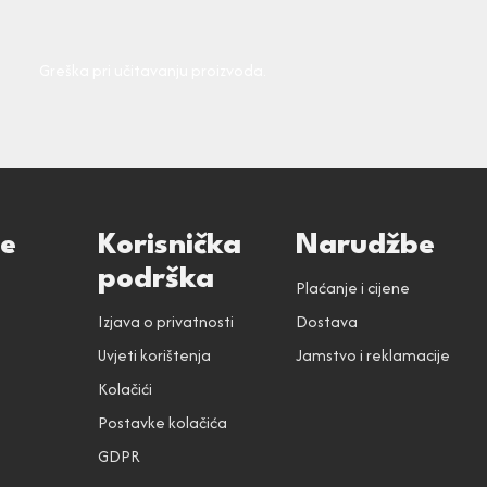
Greška pri učitavanju proizvoda.
ce
Korisnička
Narudžbe
podrška
Plaćanje i cijene
Izjava o privatnosti
Dostava
Uvjeti korištenja
Jamstvo i reklamacije
Kolačići
Postavke kolačića
GDPR