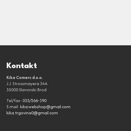
Kontakt
Kika Comerc d.o.o.
J.J. Strossmayera 34A
35000 Slavonski Brod
Tel/fax:
035/266-190
E-mail:
kika.webshop@gmail.com
kika.trgovina0@gmail.com