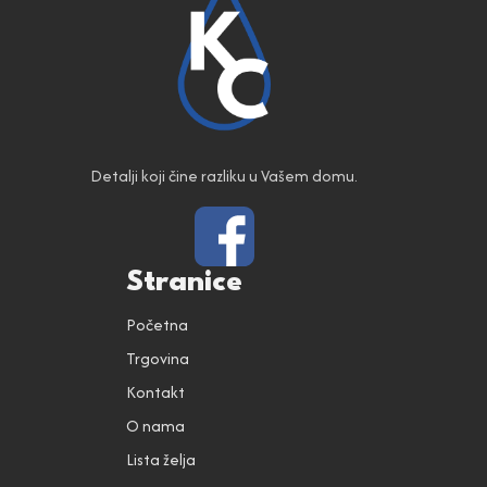
Detalji koji čine razliku u Vašem domu.
Stranice
Početna
Trgovina
Kontakt
O nama
Lista želja